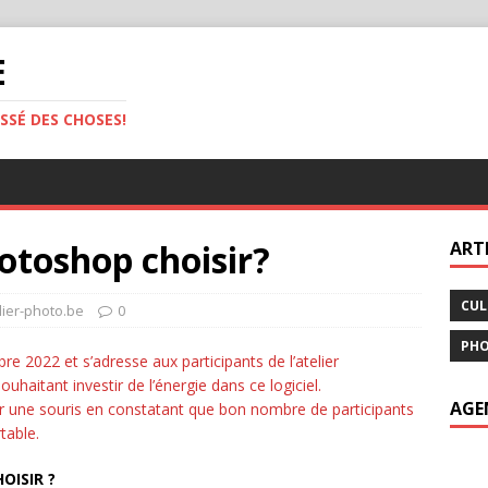
E
ASSÉ DES CHOSES!
otoshop choisir?
ARTI
CUL
lier-photo.be
0
PH
re 2022 et s’adresse aux participants de l’atelier
aitant investir de l’énergie dans ce logiciel.
AGE
iser une souris en constatant que bon nombre de participants
rtable.
OISIR ?