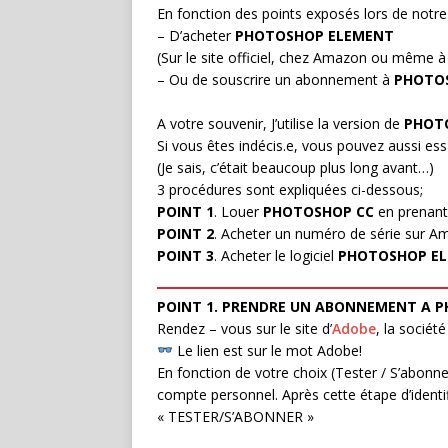
En fonction des points exposés lors de notre
– D’acheter
PHOTOSHOP ELEMENT
(Sur le site officiel, chez Amazon ou même 
– Ou de souscrire un abonnement à
PHOTO
A votre souvenir, J’utilise la version de
PHOT
Si vous êtes indécis.e, vous pouvez aussi es
(Je sais, c’était beaucoup plus long avant…)
3 procédures sont expliquées ci-dessous;
POINT 1
. Louer
PHOTOSHOP CC
en prenant 
POINT 2
. Acheter un numéro de série sur 
POINT 3
. Acheter le logiciel
PHOTOSHOP EL
POINT 1. PRENDRE UN ABONNEMENT A 
Rendez – vous sur le site d’
Adobe
, la sociét
Le lien est sur le mot Adobe!
En fonction de votre choix (Tester / S’abonne
compte personnel. Après cette étape d’identif
« TESTER/S’ABONNER »