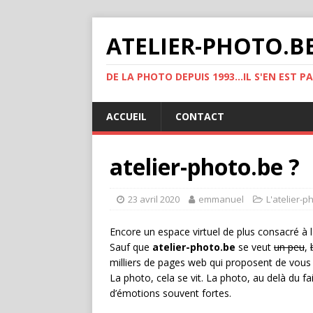
ATELIER-PHOTO.B
DE LA PHOTO DEPUIS 1993...IL S'EN EST P
ACCUEIL
CONTACT
atelier-photo.be ?
23 avril 2020
emmanuel
L'atelier-p
Encore un espace virtuel de plus consacré à 
Sauf que
atelier-photo.be
se veut
un peu
,
milliers de pages web qui proposent de vou
La photo, cela se vit. La photo, au delà du fai
d’émotions souvent fortes.