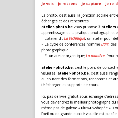
Je vois – je ressens – je capture – je re
La photo, c’est aussi la jonction sociale ent
échanges et des rencontres.
atelier-photo.be
vous propose
3 ateliers
é
apprentissage de la pratique photographique
– L’atelier dit
La technique
, un atelier pour dé
– Le cycle de conférences nommé
L’art
, des
photographique.
– Et un atelier argentique;
La manière
. Pour r
atelier-photo.be
, c’est le point de contac
visuelles.
atelier-photo.be
, c’est aussi l’a
au courant des formations, rencontres et at
télécharger les supports de cours.
Ici, pas de livre gratuit sous échange d’adres
vous deviendrez le meilleur photographe du m
même pas de galerie « ultra-to-shopée ». Tout
l’oeil ou de grande qualité visuelle est placée 